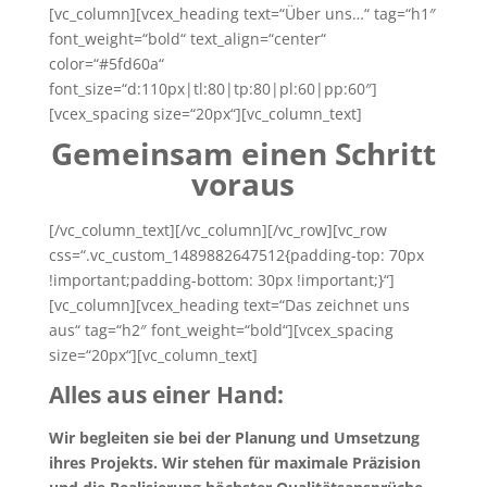
[vc_column][vcex_heading text=“Über uns…“ tag=“h1″
font_weight=“bold“ text_align=“center“
color=“#5fd60a“
font_size=“d:110px|tl:80|tp:80|pl:60|pp:60″]
[vcex_spacing size=“20px“][vc_column_text]
Gemeinsam einen Schritt
voraus
[/vc_column_text][/vc_column][/vc_row][vc_row
css=“.vc_custom_1489882647512{padding-top: 70px
!important;padding-bottom: 30px !important;}“]
[vc_column][vcex_heading text=“Das zeichnet uns
aus“ tag=“h2″ font_weight=“bold“][vcex_spacing
size=“20px“][vc_column_text]
Alles aus einer Hand:
Wir begleiten sie bei der Planung und Umsetzung
ihres Projekts. Wir stehen für maximale Präzision