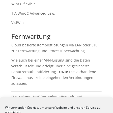
WinCC flexible
TIA WinCC Advanced usw.
VisiWin
Fernwartung
Cloud basierte Komplettlösungen via LAN oder LTE
zur Fernwartung und Prozessüberwachung.
Wie auch bei einer VPN-Lösung sind die Daten
verschlüsselt und erfolgt über eine gesicherte
Benutzerauthentifizierung.
UND:
Die vorhandene
Firewall muss keine eingehenden Verbindungen
zulassen.
[/vc_column_text][/vc_column][vc_column]
[/vc_column][vc_column][/vc_column][/vc_row]
Wir verwenden Cookies, um unsere Website und unseren Service zu
[vc_row][vc_column][vc_btn title=“Kontakt
optimieren.